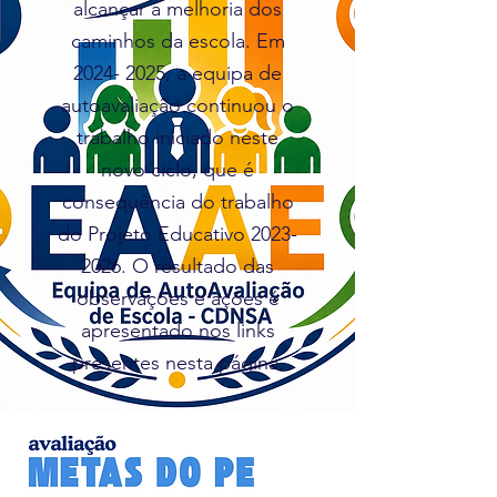
alcançar a melhoria dos
caminhos da escola. Em
2024- 2025
, a equipa de
autoavaliação continuou o
trabalho iniciado neste
novo ciclo, que é
consequência do trabalho
do Projeto Educativo
2023-
2026
. O resultado das
observações e ações é
apresentado nos links
presentes nesta página.