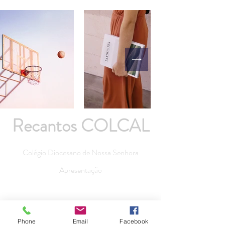
Recantos COLCAL
Colégio Diocesano de Nossa Senhora
Apresentação
Phone
Email
Facebook