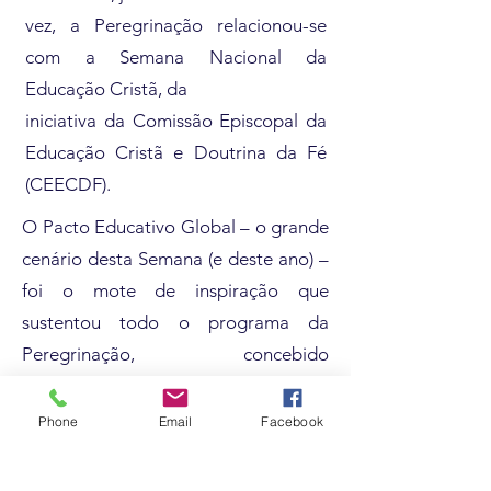
vez, a Peregrinação relacionou-se
com a Semana Nacional da
Educação Cristã, da
iniciativa da Comissão Episcopal da
Educação Cristã e Doutrina da Fé
(CEECDF).
O Pacto Educativo Global – o grande
cenário desta Semana (e deste ano) –
foi o mote de inspiração que
sustentou todo o programa da
Peregrinação, concebido
concertadamente pela Fundação
SNEC e pela APEC, contando com a
Phone
Email
Facebook
colaboração especial de diversas
escolas católicas, e com o apoio